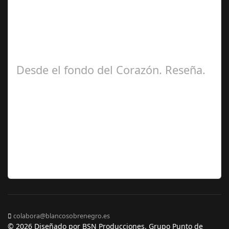
Ángela
Zamora Berraquero
Desde el fondo del Corazón. Reseña.
José María
Ariño
colabora@blancosobrenegro.es
© 2026 Diseñado por BSN Producciones. Grupo Punto de