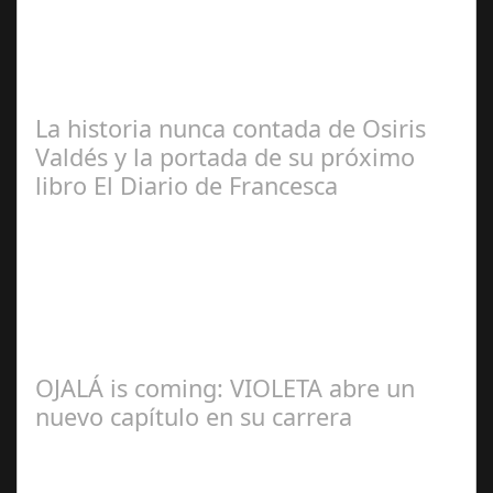
José
Manuel Rosario
La historia nunca contada de Osiris
Valdés y la portada de su próximo
libro El Diario de Francesca
Redacción
OJALÁ is coming: VIOLETA abre un
nuevo capítulo en su carrera