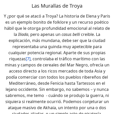
Las Murallas de Troya
Y ¿por qué se atacó a Troya? La historia de Elena y Paris
es un ejemplo bonito de folklore y un recurso poético
hábil que le otorga profundidad emocional al relato de
la
Iliada
, pero apenas un
casus belli
creible. La
explicación, más mundana, debe ser que la ciudad
representaba una guinda muy apetecible para
cualquier potencia regional. Aparte de sus propias
riquezas
[7]
, controlaba el tráfico marítimo con las
minas y campos de cereales del Mar Negro, ofrecía un
acceso directo a los ricos mercados de toda Asia y
podía comerciar con todos los pueblos ribereños del
Mediterráneo, desde Fenicia hasta Tartessos en el
lejano occidente. Sin embargo, no sabemos – y nunca
sabremos, me temo - cuándo se produjo la guerra, ni
siquiera si realmente ocurrió. Podemos conjeturar un
ataque masivo de Akhaia, un intento por una o dos
ciudades aliadas, o un simple acto de piratería.