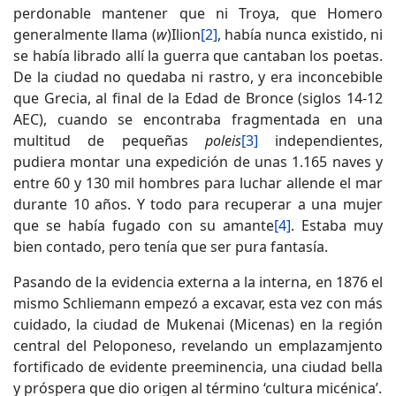
perdonable mantener que ni Troya, que Homero
generalmente llama (
w
)Ilion
[2]
, había nunca existido, ni
se había librado allí la guerra que cantaban los poetas.
De la ciudad no quedaba ni rastro, y era inconcebible
que Grecia, al final de la Edad de Bronce (siglos 14-12
AEC), cuando se encontraba fragmentada en una
multitud de pequeñas
poleis
[3]
independientes,
pudiera montar una expedición de unas 1.165 naves y
entre 60 y 130 mil hombres para luchar allende el mar
durante 10 años. Y todo para recuperar a una mujer
que se había fugado con su amante
[4]
. Estaba muy
bien contado, pero tenía que ser pura fantasía.
Pasando de la evidencia externa a la interna, en 1876 el
mismo Schliemann empezó a excavar, esta vez con más
cuidado, la ciudad de Mukenai (Micenas) en la región
central del Peloponeso, revelando un emplazamjento
fortificado de evidente preeminencia, una ciudad bella
y próspera que dio origen al término ‘cultura micénica’.