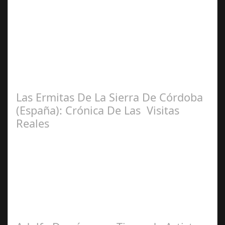
Ceres
Adriana García-Baquero Velasco
Las Ermitas De La Sierra De Córdoba
(España): Crónica De Las Visitas
Reales
Miguel
Ángel Castellano