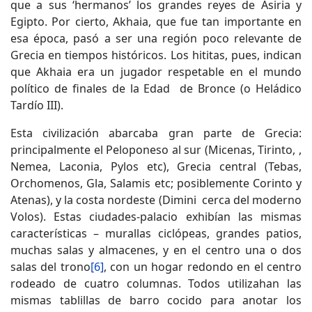
que a sus ‘hermanos’ los grandes reyes de Asiria y
Egipto. Por cierto, Akhaia, que fue tan importante en
esa época, pasó a ser una región poco relevante de
Grecia en tiempos históricos. Los hititas, pues, indican
que Akhaia era un jugador respetable en el mundo
político de finales de la Edad de Bronce (o Heládico
Tardío III).
Esta civilización abarcaba gran parte de Grecia:
principalmente el Peloponeso al sur (Micenas, Tirinto, ,
Nemea, Laconia, Pylos etc), Grecia central (Tebas,
Orchomenos, Gla, Salamis etc; posiblemente Corinto y
Atenas), y la costa nordeste (Dimini cerca del moderno
Volos). Estas ciudades-palacio exhibían las mismas
características – murallas ciclópeas, grandes patios,
muchas salas y almacenes, y en el centro una o dos
salas del trono
[6]
, con un hogar redondo en el centro
rodeado de cuatro columnas. Todos utilizahan las
mismas tablillas de barro cocido para anotar los