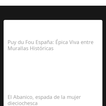
Lo Más Leido por nuestros
Seguidores de esta Sección
Puy du Fou España: Épica Viva entre
Murallas Históricas
José
Manuel Rosario
El Abanico, espada de la mujer
dieciochesca