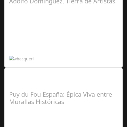
Adolfo Domínguez, Tierra de Artistas.
Carmen
Torronteras
Lo Más Leido por nuestros
Seguidores de nuestra Revista
Puy du Fou España: Épica Viva entre
Murallas Históricas