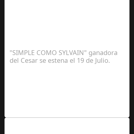
Redacción
"SIMPLE COMO SYLVAIN" ganadora
del Cesar se estena el 19 de Julio.
Redacción
Lo Más Leido por nuestros