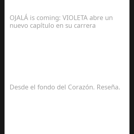
OJALÁ is coming: VIOLETA abre un
nuevo capítulo en su carrera
Ángela
Zamora Berraquero
Desde el fondo del Corazón. Reseña.
José María