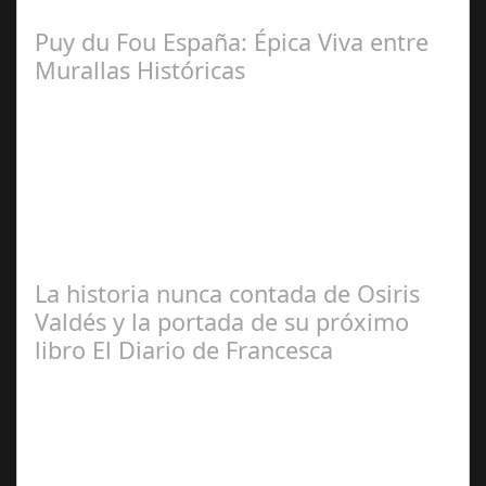
Seguidores de nuestra Revista
Puy du Fou España: Épica Viva entre
Murallas Históricas
José
Manuel Rosario
La historia nunca contada de Osiris
Valdés y la portada de su próximo
libro El Diario de Francesca
Redacción