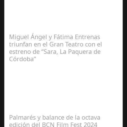
Redacción
Miguel Ángel y Fátima Entrenas
triunfan en el Gran Teatro con el
estreno de “Sara, La Paquera de
Córdoba”
María Piña
Calderón
Palmarés y balance de la octava
edición del BCN Film Fest 2024