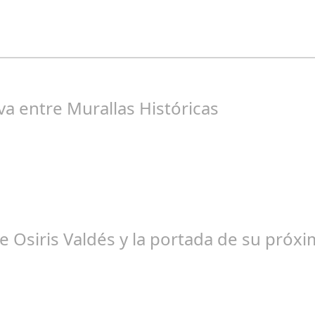
os Seguidores de nuestra Revista
va entre Murallas Históricas
osé Manuel Rosario
 Osiris Valdés y la portada de su próxim