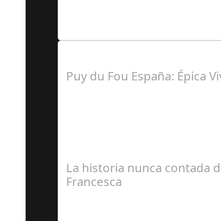
Lo Más Leido por nuestr
Puy du Fou España: Épica Vi
J
La historia nunca contada de
Francesca