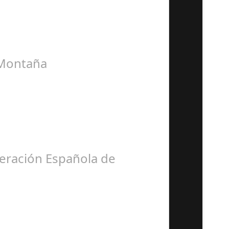
a Montaña
deración Española de