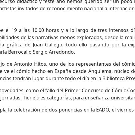
recurso didáctico y “este año hemos querido ser un poco 
 artistas invitados de reconocimiento nacional a internacio
 el 19 a las 10.00 horas y a lo largo de tres intensos d
ilidades de las narrativas menos exploradas, desde la real
a gráfica de Juan Gallego; todo ello pasando por la ex
Carla Berrocal o Sergio Arredondo.
o de Antonio Hitos, uno de los representantes del cómic
e ve el cómic hecho en España desde Angulema, núcleo de l
ncias tendrán lugar durante todo el día en la Biblioteca Prov
 novedades, como el fallo del Primer Concurso de Cómic 
s jornadas. Tiene tres categorías, para enseñanza universita
 la celebración de dos ponencias en la EADO, el viernes 2