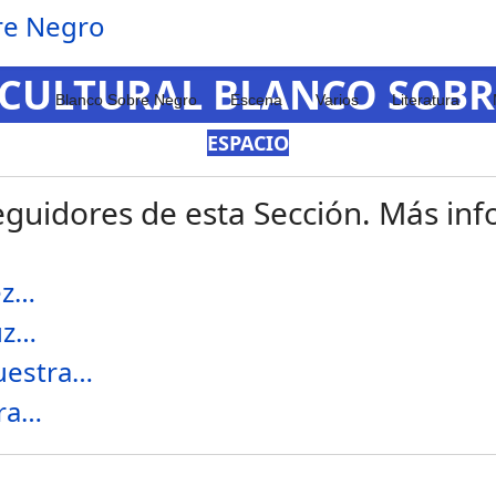
 CULTURAL BLANCO SOB
Blanco Sobre Negro
Escena
Varios
Literatura
ESPACIO
guidores de esta Sección. Más info
ez…
uz…
muestra…
tra…