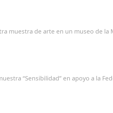
osé Manuel Rosario
otra muestra de arte en un museo de l
edacción
muestra “Sensibilidad” en apoyo a la Fe
osé Manuel Rosario