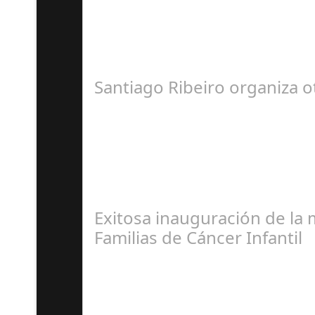
J
Santiago Ribeiro organiza 
R
Exitosa inauguración de la 
Familias de Cáncer Infantil
J