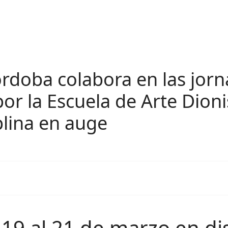
rdoba colabora en las jor
or la Escuela de Arte Dioni
iplina en auge
 19 al 21 de marzo en di