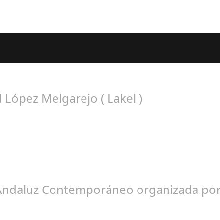
os Seguidores de esta Sección
López Melgarejo ( Lakel )
rancisco Arroyo Ceballos
 Andaluz Contemporáneo organizada por