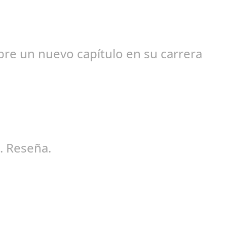
edacción
bre un nuevo capítulo en su carrera
ngela Zamora Berraquero
. Reseña.
osé María Ariño