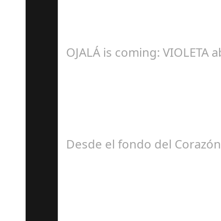
R
OJALÁ is coming: VIOLETA a
Á
Desde el fondo del Corazón
J