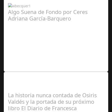
Torronteras
Algo Suena de Fondo por Ceres
Adriana García-Barquero
Ceres
Adriana García-Baquero Velasco
Lo Más Leido por nuestros
Seguidores de nuestra Revista
La historia nunca contada de Osiris
Valdés y la portada de su próximo
libro El Diario de Francesca