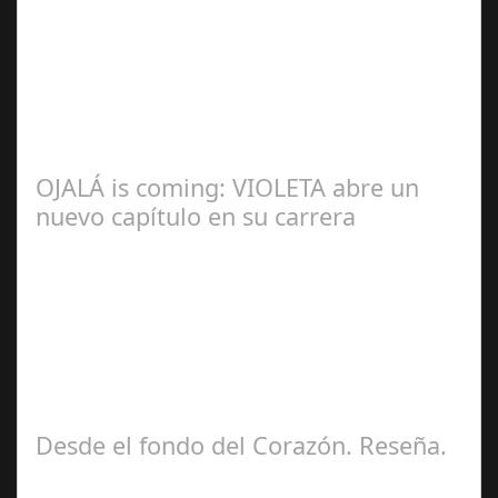
Redacción
OJALÁ is coming: VIOLETA abre un
nuevo capítulo en su carrera
Ángela
Zamora Berraquero
Desde el fondo del Corazón. Reseña.