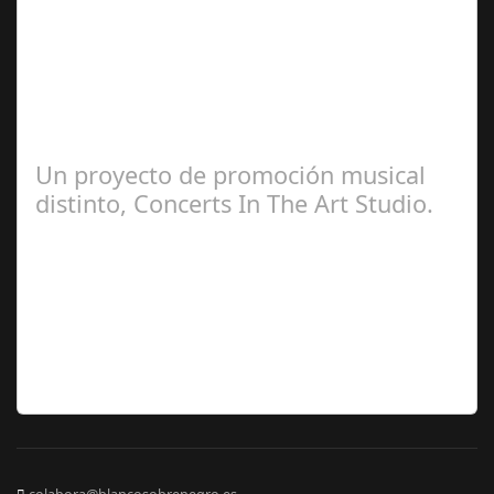
José María
Ariño
Un proyecto de promoción musical
distinto, Concerts In The Art Studio.
Redacción