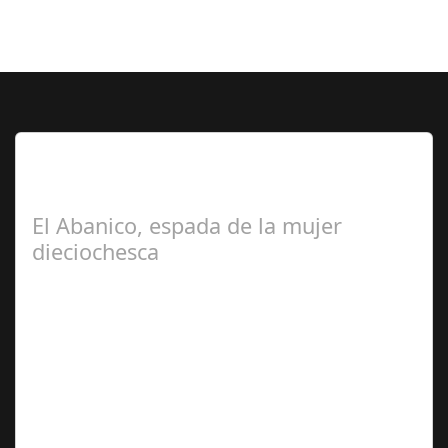
Lo Más Leido por nuestros
Seguidores de esta Sección
El Abanico, espada de la mujer
dieciochesca
Ceres
Adriana García-Baquero Velasco