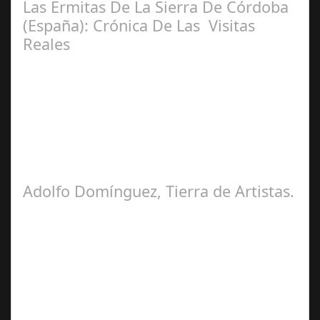
Las Ermitas De La Sierra De Córdoba
(España): Crónica De Las Visitas
Reales
Miguel
Ángel Castellano
Adolfo Domínguez, Tierra de Artistas.
Carmen