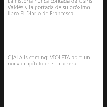
La historia nunca contada de Osiris
Valdés y la portada de su próximo
libro El Diario de Francesca
Redacción
OJALÁ is coming: VIOLETA abre un
nuevo capítulo en su carrera
Ángela
Zamora Berraquero