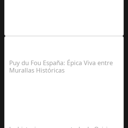
Pablo
Andrés Rial (Colaborador Argentina)
Lo Más Leido por nuestros
Seguidores de nuestra Revista
Puy du Fou España: Épica Viva entre
Murallas Históricas
José
Manuel Rosario