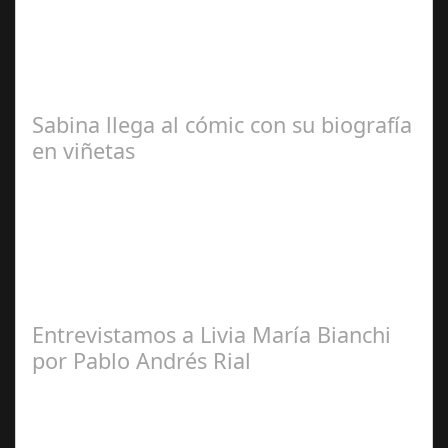
José María
Ariño
Sabina llega al cómic con su biografía
en viñetas
Redacción
Entrevistamos a Livia María Bianchi
por Pablo Andrés Rial