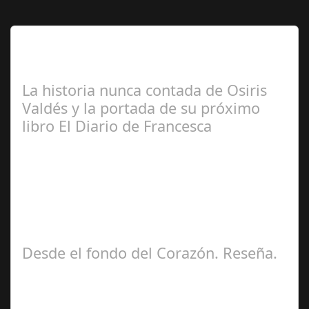
Lo Más Leido por nuestros
Seguidores de esta Sección
La historia nunca contada de Osiris
Valdés y la portada de su próximo
libro El Diario de Francesca
Redacción
Desde el fondo del Corazón. Reseña.