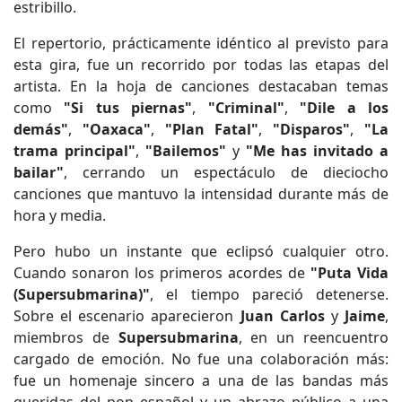
estribillo.
El repertorio, prácticamente idéntico al previsto para
esta gira, fue un recorrido por todas las etapas del
artista. En la hoja de canciones destacaban temas
como
"Si tus piernas"
,
"Criminal"
,
"Dile a los
demás"
,
"Oaxaca"
,
"Plan Fatal"
,
"Disparos"
,
"La
trama principal"
,
"Bailemos"
y
"Me has invitado a
bailar"
, cerrando un espectáculo de dieciocho
canciones que mantuvo la intensidad durante más de
hora y media.
Pero hubo un instante que eclipsó cualquier otro.
Cuando sonaron los primeros acordes de
"Puta Vida
(Supersubmarina)"
, el tiempo pareció detenerse.
Sobre el escenario aparecieron
Juan Carlos
y
Jaime
,
miembros de
Supersubmarina
, en un reencuentro
cargado de emoción. No fue una colaboración más:
fue un homenaje sincero a una de las bandas más
queridas del pop español y un abrazo público a una