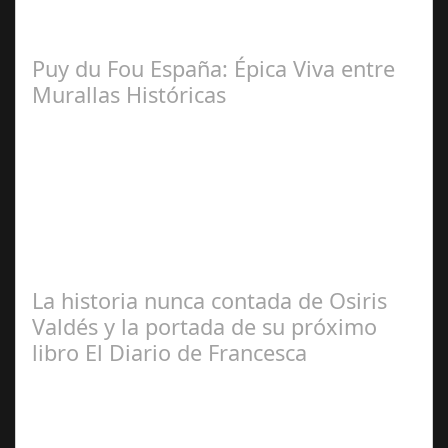
Lo Más Leido por nuestros
Seguidores de nuestra Revista
Puy du Fou España: Épica Viva entre
Murallas Históricas
José
Manuel Rosario
La historia nunca contada de Osiris
Valdés y la portada de su próximo
libro El Diario de Francesca
Redacción