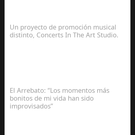
Zamora Berraquero
Un proyecto de promoción musical
distinto, Concerts In The Art Studio.
Redacción
El Arrebato: “Los momentos más
bonitos de mi vida han sido
improvisados”
Ángela