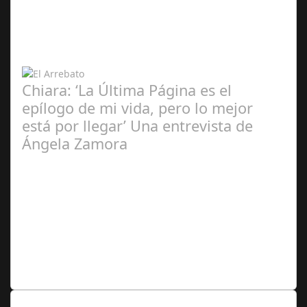
Zamora Berraquero
Chiara: ‘La Última Página es el
epílogo de mi vida, pero lo mejor
está por llegar’ Una entrevista de
Ángela Zamora
Ángela
Zamora Berraquero