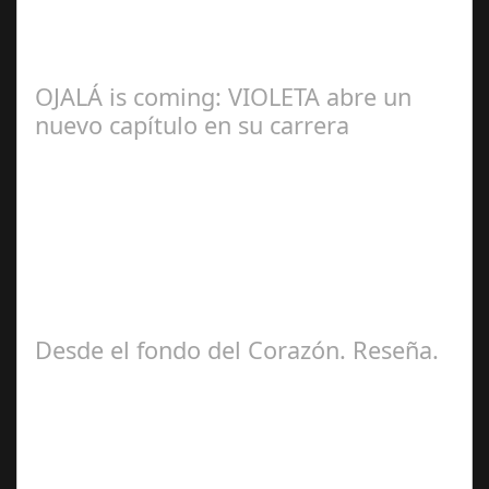
OJALÁ is coming: VIOLETA abre un
nuevo capítulo en su carrera
Ángela
Zamora Berraquero
Desde el fondo del Corazón. Reseña.
José María