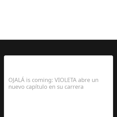
Lo Más Leido por nuestros
Seguidores de esta Sección
OJALÁ is coming: VIOLETA abre un
nuevo capítulo en su carrera
Ángela