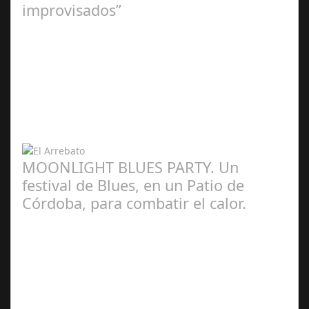
improvisados”
Ángela
Zamora Berraquero
MOONLIGHT BLUES PARTY. Un
festival de Blues, en un Patio de
Córdoba, para combatir el calor.
Redacción