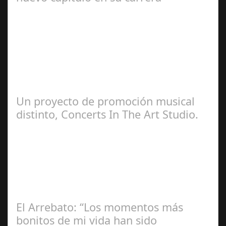
Ángela
Zamora Berraquero
Un proyecto de promoción musical
distinto, Concerts In The Art Studio.
Redacción
El Arrebato: “Los momentos más
bonitos de mi vida han sido