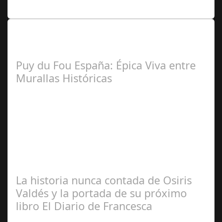
Lo Más Leido por nuestros
Seguidores de nuestra Revista
Puy du Fou España: Épica Viva entre
Murallas Históricas
José
Manuel Rosario
La historia nunca contada de Osiris
Valdés y la portada de su próximo
libro El Diario de Francesca