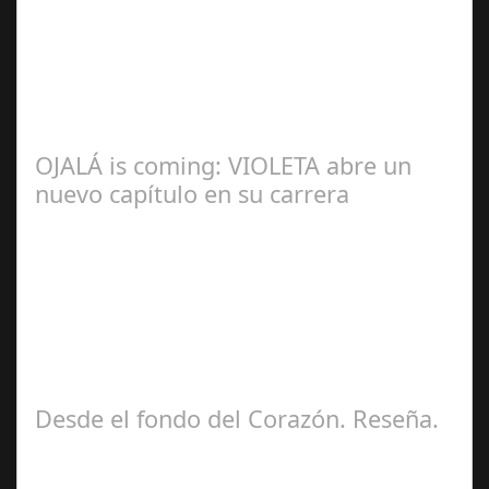
Redacción
OJALÁ is coming: VIOLETA abre un
nuevo capítulo en su carrera
Ángela
Zamora Berraquero
Desde el fondo del Corazón. Reseña.