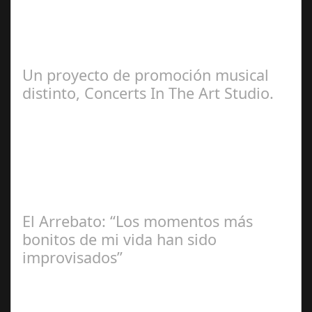
Zamora Berraquero
Un proyecto de promoción musical
distinto, Concerts In The Art Studio.
Redacción
El Arrebato: “Los momentos más
bonitos de mi vida han sido
improvisados”