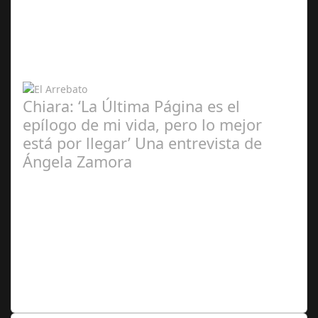
Ángela
Zamora Berraquero
Chiara: ‘La Última Página es el
epílogo de mi vida, pero lo mejor
está por llegar’ Una entrevista de
Ángela Zamora
Ángela
Zamora Berraquero