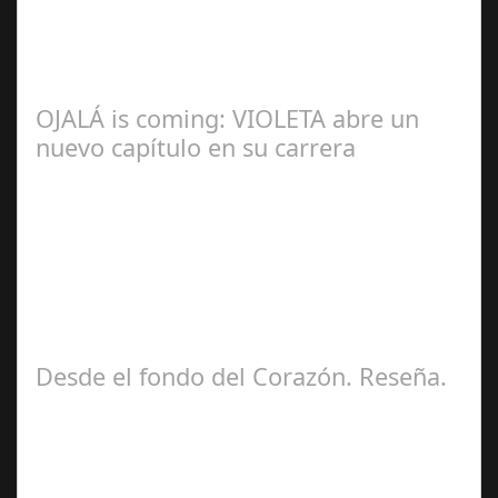
Redacción
OJALÁ is coming: VIOLETA abre un
nuevo capítulo en su carrera
Ángela
Zamora Berraquero
Desde el fondo del Corazón. Reseña.
José María