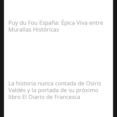
Lo Más Leido por nuestros
Seguidores de nuestra Revista
Puy du Fou España: Épica Viva entre
Murallas Históricas
José
Manuel Rosario
La historia nunca contada de Osiris
Valdés y la portada de su próximo
libro El Diario de Francesca