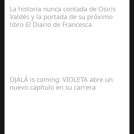
Manuel Rosario
La historia nunca contada de Osiris
Valdés y la portada de su próximo
libro El Diario de Francesca
Redacción
OJALÁ is coming: VIOLETA abre un
nuevo capítulo en su carrera
Ángela