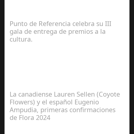
Lo Más Leido por nuestros
Seguidores de esta Sección
Punto de Referencia celebra su III
gala de entrega de premios a la
cultura.
Redacción
La canadiense Lauren Sellen (Coyote
Flowers) y el español Eugenio
Ampudia, primeras confirmaciones
de Flora 2024