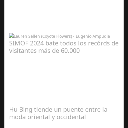
Redacción
SIMOF 2024 bate todos los recórds de
visitantes más de 60.000
Rocío
Ferrón
Hu Bing tiende un puente entre la
moda oriental y occidental