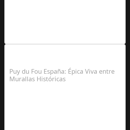
Redacción
Lo Más Leido por nuestros
Seguidores de nuestra Revista
Puy du Fou España: Épica Viva entre
Murallas Históricas
José